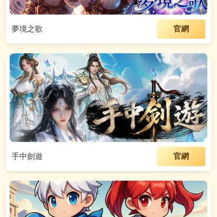
夢境之歌
官網
手中劍遊
官網