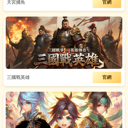
天宮捕魚
官網
三國戰英雄
官網