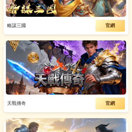
略謀三國
官網
天戰傳奇
官網